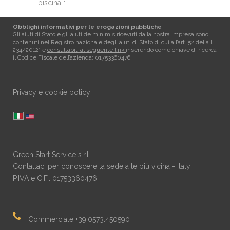
piscina 1
Obblighi informativi per le erogazioni pubbliche
Gli aiuti di Stato e gli aiuti de minimis ricevuti dalla nostra impresa sono
contenuti nel Registro nazionale degli aiuti di Stato di cui all’art. 52 della L.
234/2012” e
consultabili al seguente link
inserendo come chiave di ricerca
il Codice Fiscale dell’azienda: 01753360476
Privacy e cookie policy
Green Start Service s.r.l.
Contattaci per conoscere la sede a te più vicina - Italy
P.IVA e C.F.: 01753360476
Commerciale +39.0573.450590