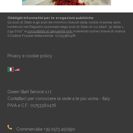
Obblighi informativi per le erogazioni pubbliche
Gli aiuti di Stato e gli aiuti de minimis ricevuti dalla nostra impresa sono
contenuti nel Registro nazionale degli aiuti di Stato di cui all’art. 52 della L.
234/2012” e
consultabili al seguente link
inserendo come chiave di ricerca
il Codice Fiscale dell’azienda: 01753360476
Privacy e cookie policy
Green Start Service s.r.l.
Contattaci per conoscere la sede a te più vicina - Italy
P.IVA e C.F.: 01753360476
Commerciale +39.0573.450590